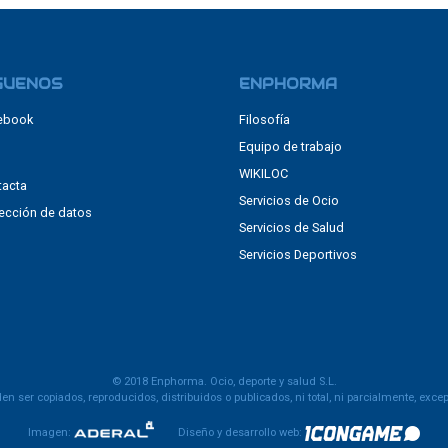
GUENOS
ENPHORMA
ebook
Filosofía
Equipo de trabajo
WIKILOC
tacta
Servicios de Ocio
ección de datos
Servicios de Salud
Servicios Deportivos
© 2018 Enphorma. Ocio, deporte y salud S.L.
n ser copiados, reproducidos, distribuidos o publicados, ni total, ni parcialmente, exce
Imagen:
Diseño y desarrollo web: