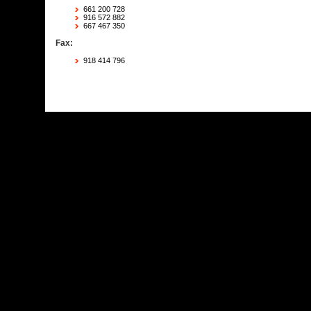
661 200 728
916 572 882
667 467 350
Fax:
918 414 796